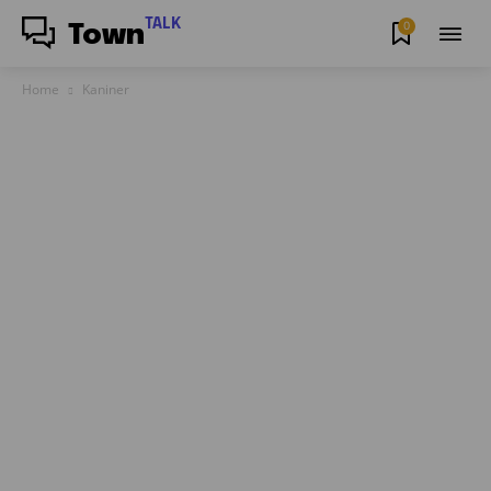
TALK
0
Town
Home
Kaniner