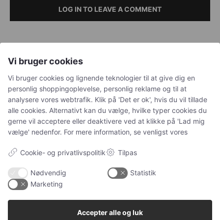
LOG IN TO LEAVE A COMMENT
Vi bruger cookies
Petguide - hjemstedet for nyttige artikler om kæledyr
Vi bruger cookies og lignende teknologier til at give dig en
personlig shoppingoplevelse, personlig reklame og til at
analysere vores webtrafik. Klik på 'Det er ok', hvis du vil tillade
NAVIGATION
alle cookies. Alternativt kan du vælge, hvilke typer cookies du
gerne vil acceptere eller deaktivere ved at klikke på 'Lad mig
Alle
vælge' nedenfor. For mere information, se venligst vores
Ugens kæledyr
Cookie- og privatlivspolitik
Tilpas
Hunde
Nødvendig
Statistik
Katteudstyr
Marketing
Kaniner
Vores Pet Guide
Accepter alle og luk