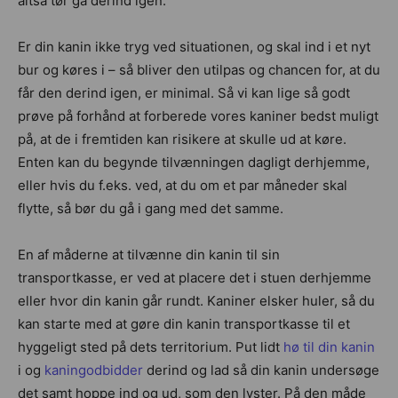
altså tør gå derind igen.
Er din kanin ikke tryg ved situationen, og skal ind i et nyt
bur og køres i – så bliver den utilpas og chancen for, at du
får den derind igen, er minimal. Så vi kan lige så godt
prøve på forhånd at forberede vores kaniner bedst muligt
på, at de i fremtiden kan risikere at skulle ud at køre.
Enten kan du begynde tilvænningen dagligt derhjemme,
eller hvis du f.eks. ved, at du om et par måneder skal
flytte, så bør du gå i gang med det samme.
En af måderne at tilvænne din kanin til sin
transportkasse, er ved at placere det i stuen derhjemme
eller hvor din kanin går rundt. Kaniner elsker huler, så du
kan starte med at gøre din kanin transportkasse til et
hyggeligt sted på dets territorium. Put lidt
hø til din kanin
i og
kaningodbidder
derind og lad så din kanin undersøge
det samt hoppe ind og ud, som den lyster. På den måde