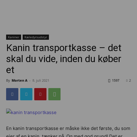
Kaniner
Kæledyrsudstyr
Kanin transportkasse – det
skal du vide, inden du køber
et
By
Morten A
-
8. juli 2021
1597
2
En kanin transportkasse er måske ikke det første, du som
ejer af en kanin, tænker på. Og med god grund! Det er