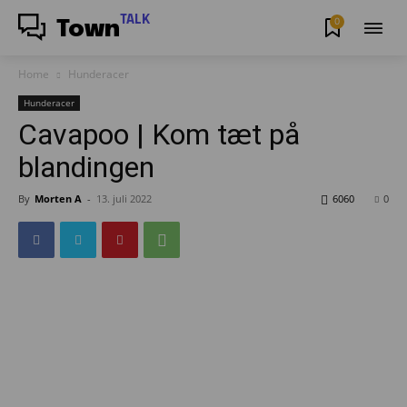
TALK
0
Town
Home
Hunderacer
Hunderacer
Cavapoo | Kom tæt på
blandingen
By
Morten A
-
13. juli 2022
6060
0