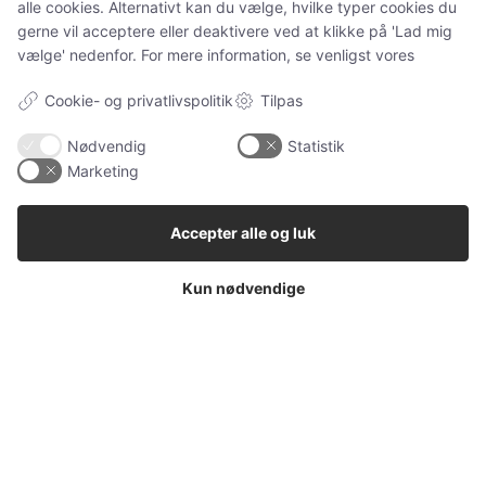
alle cookies. Alternativt kan du vælge, hvilke typer cookies du
Previous article
Next article
gerne vil acceptere eller deaktivere ved at klikke på 'Lad mig
vælge' nedenfor. For mere information, se venligst vores
Ugens Kæledyr – Murphy (Uge
Ugens Kæledyr – Loui & Bailey
27)
(Uge 28)
Cookie- og privatlivspolitik
Tilpas
Nødvendig
Statistik
Marketing
Accepter alle og luk
Kun nødvendige
Morten A
LEAVE A REPLY
LOG IN TO LEAVE A COMMENT