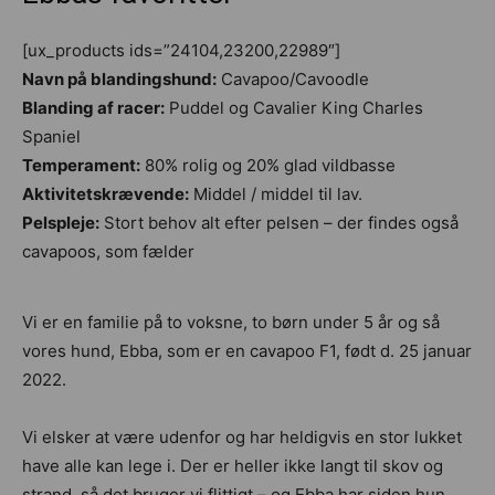
[ux_products ids=”24104,23200,22989″]
Navn på blandingshund:
Cavapoo/Cavoodle
Blanding af racer:
Puddel og Cavalier King Charles
Spaniel
Temperament:
80% rolig og 20% glad vildbasse
Aktivitetskrævende:
Middel / middel til lav.
Pelspleje:
Stort behov alt efter pelsen – der findes også
cavapoos, som fælder
Vi er en familie på to voksne, to børn under 5 år og så
vores hund, Ebba, som er en cavapoo F1, født d. 25 januar
2022.
Vi elsker at være udenfor og har heldigvis en stor lukket
have alle kan lege i. Der er heller ikke langt til skov og
strand, så det bruger vi flittigt – og Ebba har siden hun