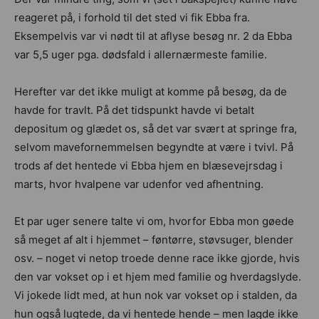
reageret på, i forhold til det sted vi fik Ebba fra.
Eksempelvis var vi nødt til at aflyse besøg nr. 2 da Ebba
var 5,5 uger pga. dødsfald i allernærmeste familie.
Herefter var det ikke muligt at komme på besøg, da de
havde for travlt. På det tidspunkt havde vi betalt
depositum og glædet os, så det var svært at springe fra,
selvom mavefornemmelsen begyndte at være i tvivl. På
trods af det hentede vi Ebba hjem en blæsevejrsdag i
marts, hvor hvalpene var udenfor ved afhentning.
Et par uger senere talte vi om, hvorfor Ebba mon gøede
så meget af alt i hjemmet – føntørre, støvsuger, blender
osv. – noget vi netop troede denne race ikke gjorde, hvis
den var vokset op i et hjem med familie og hverdagslyde.
Vi jokede lidt med, at hun nok var vokset op i stalden, da
hun også lugtede, da vi hentede hende – men lagde ikke