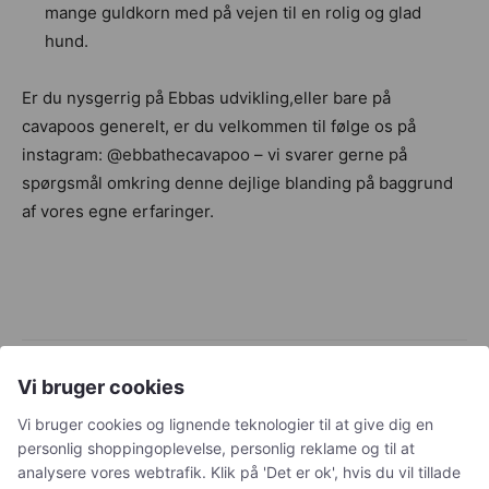
mange guldkorn med på vejen til en rolig og glad
hund.
Er du nysgerrig på Ebbas udvikling,eller bare på
cavapoos generelt, er du velkommen til følge os på
instagram: @ebbathecavapoo – vi svarer gerne på
spørgsmål omkring denne dejlige blanding på baggrund
af vores egne erfaringer.
Vi bruger cookies
Vi bruger cookies og lignende teknologier til at give dig en
personlig shoppingoplevelse, personlig reklame og til at
analysere vores webtrafik. Klik på 'Det er ok', hvis du vil tillade