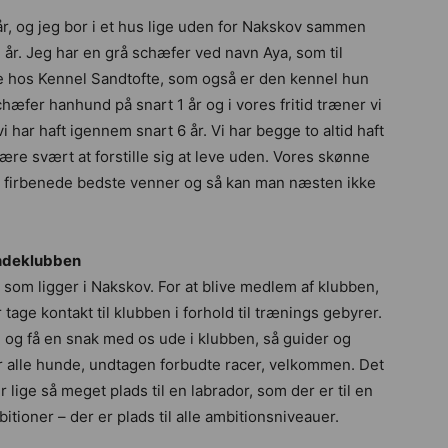
r, og jeg bor i et hus lige uden for Nakskov sammen
år. Jeg har en grå schæfer ved navn Aya, som til
e hos Kennel Sandtofte, som også er den kennel hun
æfer hanhund på snart 1 år og i vores fritid træner vi
 har haft igennem snart 6 år. Vi har begge to altid haft
 være svært at forstille sig at leve uden. Vores skønne
 2 firbenede bedste venner og så kan man næsten ikke
ndeklubben
som ligger i Nakskov. For at blive medlem af klubben,
tage kontakt til klubben i forhold til trænings gebyrer.
 få en snak med os ude i klubben, så guider og
r alle hunde, undtagen forbudte racer, velkommen. Det
 lige så meget plads til en labrador, som der er til en
bitioner – der er plads til alle ambitionsniveauer.