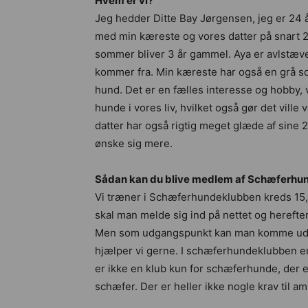
Hvem er vi?
Jeg hedder Ditte Bay Jørgensen, jeg er 24 å
med min kæreste og vores datter på snart 2 
sommer bliver 3 år gammel. Aya er avlstæv
kommer fra. Min kæreste har også en grå sch
hund. Det er en fælles interesse og hobby, vi
hunde i vores liv, hvilket også gør det ville
datter har også rigtig meget glæde af sine
ønske sig mere.
Sådan kan du blive medlem af Schæferhu
Vi træner i Schæferhundeklubben kreds 15, 
skal man melde sig ind på nettet og herefter 
Men som udgangspunkt kan man komme ud og
hjælper vi gerne. I schæferhundeklubben e
er ikke en klub kun for schæferhunde, der er
schæfer. Der er heller ikke nogle krav til am