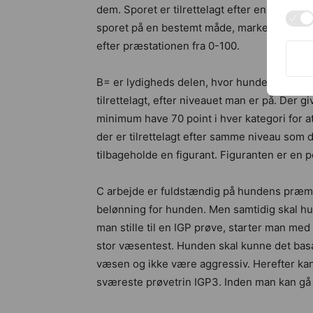
dem. Sporet er tilrettelagt efter en ud af 
sporet på en bestemt måde, markere genstan
efter præstationen fra 0-100.
B= er lydigheds delen, hvor hunden udfører 
tilrettelagt, efter niveauet man er på. Der g
minimum have 70 point i hver kategori for a
der er tilrettelagt efter samme niveau som 
tilbageholde en figurant. Figuranten er en
C arbejde er fuldstændig på hundens præmis
belønning for hunden. Men samtidig skal h
man stille til en IGP prøve, starter man med
stor væsentest. Hunden skal kunne det basa
væsen og ikke være aggressiv. Herefter kan m
sværeste prøvetrin IGP3. Inden man kan gå 