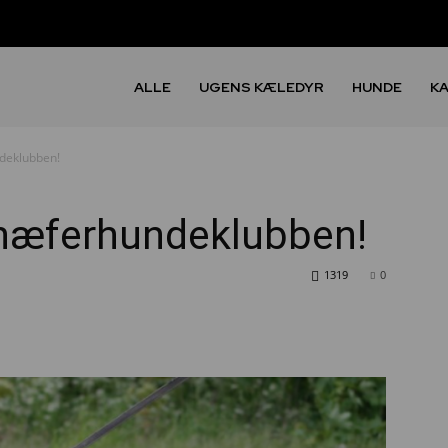
ALLE
UGENS KÆLEDYR
HUNDE
K
deklubben!
hæferhundeklubben!
1319
0