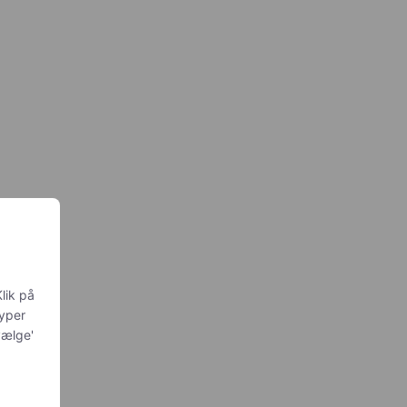
lik på
typer
vælge'