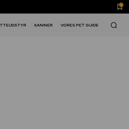
0
ATTEUDSTYR
KANINER
VORES PET GUIDE