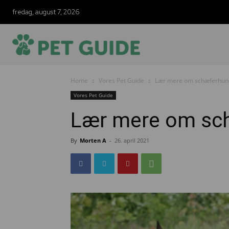
fredag, august 7, 2026
Home
Vores Pet Guide
Lær mere om schæferhun
Vores Pet Guide
Lær mere om sc
By
Morten A
-
26. april 2021