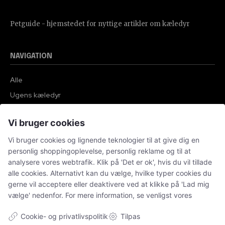
Petguide - hjemstedet for nyttige artikler om kæledyr
NAVIGATION
Alle
Ugens kæledyr
Hunde
Vi bruger cookies
Katteudstyr
Kaniner
Vi bruger cookies og lignende teknologier til at give dig en
personlig shoppingoplevelse, personlig reklame og til at
Vores Pet Guide
analysere vores webtrafik. Klik på 'Det er ok', hvis du vil tillade
alle cookies. Alternativt kan du vælge, hvilke typer cookies du
gerne vil acceptere eller deaktivere ved at klikke på 'Lad mig
SENESTE
vælge' nedenfor. For mere information, se venligst vores
Sponsoreret indhold
Cookie- og privatlivspolitik
Tilpas
Klinisk tandtekniker – specialisten i individuelle