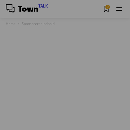
TALK
0
Town
Home
Sponsoreret indhold