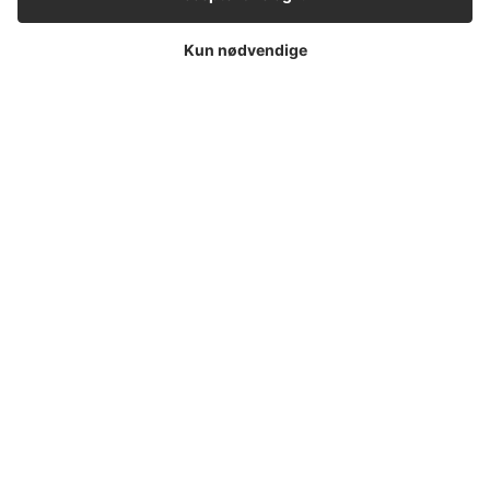
Morten A
Kun nødvendige
LEAVE A REPLY
LOG IN TO LEAVE A COMMENT
Petguide - hjemstedet for nyttige artikler om kæledyr
NAVIGATION
Alle