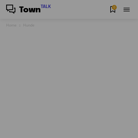
TALK
0
Town
Home
Hunde