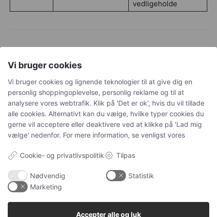
vedligeholde
Vi bruger cookies
Vi bruger cookies og lignende teknologier til at give dig en
personlig shoppingoplevelse, personlig reklame og til at
analysere vores webtrafik. Klik på 'Det er ok', hvis du vil tillade
Previous article
Next article
alle cookies. Alternativt kan du vælge, hvilke typer cookies du
Loppemidler til din kat | Få styr
Ugens Kæledyr – Kana (Uge
gerne vil acceptere eller deaktivere ved at klikke på 'Lad mig
på kløen!
51)
vælge' nedenfor. For mere information, se venligst vores
Cookie- og privatlivspolitik
Tilpas
Nødvendig
Statistik
Marketing
Accepter alle og luk