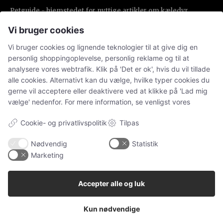
Petguide - hjemstedet for nyttige artikler om kæledyr
Vi bruger cookies
NAVIGATION
Vi bruger cookies og lignende teknologier til at give dig en
personlig shoppingoplevelse, personlig reklame og til at
Alle
analysere vores webtrafik. Klik på 'Det er ok', hvis du vil tillade
alle cookies. Alternativt kan du vælge, hvilke typer cookies du
Ugens kæledyr
gerne vil acceptere eller deaktivere ved at klikke på 'Lad mig
Hunde
vælge' nedenfor. For mere information, se venligst vores
Katteudstyr
Cookie- og privatlivspolitik
Tilpas
Kaniner
Vores Pet Guide
Nødvendig
Statistik
Marketing
SENESTE
Accepter alle og luk
Sponsoreret indhold
Kun nødvendige
Klinisk tandtekniker – specialisten i individuelle
tandproteser