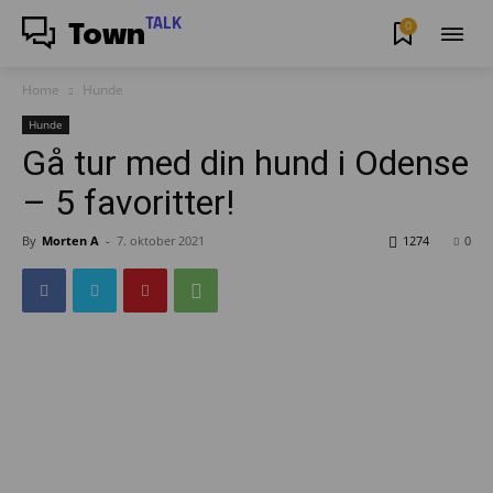
TALK
0
Town
Home
Hunde
Hunde
Gå tur med din hund i Odense
– 5 favoritter!
By
Morten A
-
7. oktober 2021
1274
0