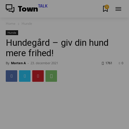
TALK
0
Town
Home
Hunde
Hunde
Hundegård – giv din hund
mere frihed!
By
Morten A
-
23. december 2021
1761
0