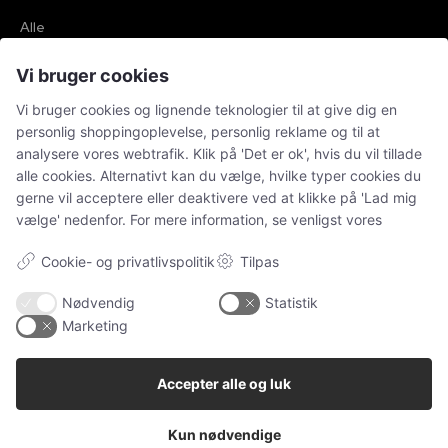
Alle
Ugens kæledyr
Vi bruger cookies
Hunde
Vi bruger cookies og lignende teknologier til at give dig en
Katteudstyr
personlig shoppingoplevelse, personlig reklame og til at
Kaniner
analysere vores webtrafik. Klik på 'Det er ok', hvis du vil tillade
alle cookies. Alternativt kan du vælge, hvilke typer cookies du
Vores Pet Guide
gerne vil acceptere eller deaktivere ved at klikke på 'Lad mig
vælge' nedenfor. For mere information, se venligst vores
SENESTE
Cookie- og privatlivspolitik
Tilpas
Sponsoreret indhold
Nødvendig
Statistik
Klinisk tandtekniker – specialisten i individuelle
Marketing
tandproteser
Sponsoreret indhold
Accepter alle og luk
Tandimplantater – en moderne løsning ved
manglende tænder
Kun nødvendige