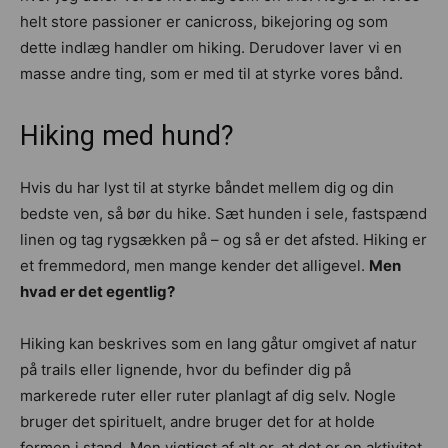
helt store passioner er canicross, bikejoring og som
dette indlæg handler om hiking. Derudover laver vi en
masse andre ting, som er med til at styrke vores bånd.
Hiking med hund?
Hvis du har lyst til at styrke båndet mellem dig og din
bedste ven, så bør du hike. Sæt hunden i sele, fastspænd
linen og tag rygsækken på – og så er det afsted. Hiking er
et fremmedord, men mange kender det alligevel.
Men
hvad er det egentlig?
Hiking kan beskrives som en lang gåtur omgivet af natur
på trails eller lignende, hvor du befinder dig på
markerede ruter eller ruter planlagt af dig selv. Nogle
bruger det spirituelt, andre bruger det for at holde
formen i stand. Men vigtigst af alt er, at det er en aktivitet