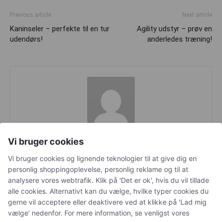
Previous article
Next article
Kaninseler – perfekte til en tur
Agility udstyr – prøv en
udendørs!
anderledes træning!
Morten A
Vi bruger cookies
Vi bruger cookies og lignende teknologier til at give dig en
personlig shoppingoplevelse, personlig reklame og til at
analysere vores webtrafik. Klik på 'Det er ok', hvis du vil tillade
alle cookies. Alternativt kan du vælge, hvilke typer cookies du
LEAVE A REPLY
gerne vil acceptere eller deaktivere ved at klikke på 'Lad mig
vælge' nedenfor. For mere information, se venligst vores
LOG IN TO LEAVE A COMMENT