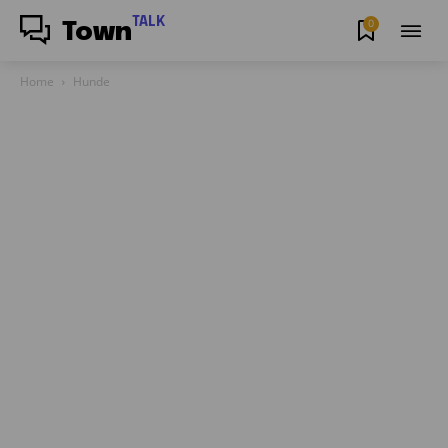
TALK
0
Town
Home
Hunde