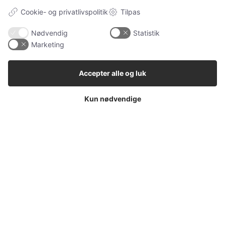
Cookie- og privatlivspolitik
Tilpas
Nødvendig
Statistik
Marketing
Petguide - hjemstedet for nyttige artikler om kæledyr
Accepter alle og luk
Kun nødvendige
NAVIGATION
Alle
Ugens kæledyr
Hunde
Katteudstyr
Kaniner
Vores Pet Guide