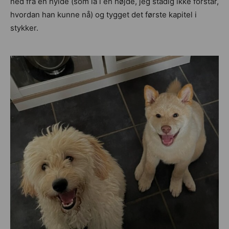
ned fra en hylde (som lå i en højde, jeg stadig ikke forstår,
hvordan han kunne nå) og tygget det første kapitel i
stykker.