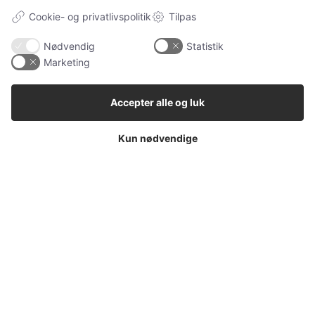
Alle
Cookie- og privatlivspolitik
Tilpas
Ugens kæledyr
Hunde
Nødvendig
Statistik
Marketing
Katteudstyr
Kaniner
Accepter alle og luk
Vores Pet Guide
Kun nødvendige
SENESTE
Sponsoreret indhold
Klinisk tandtekniker – specialisten i individuelle
tandproteser
Sponsoreret indhold
Tandimplantater – en moderne løsning ved
manglende tænder
Sponsoreret indhold