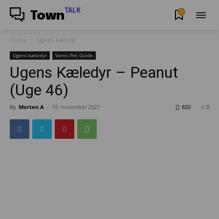
TALK
0
Town
Home
Ugens kæledyr
Ugens kæledyr
Vores Pet Guide
Ugens Kæledyr – Peanut
(Uge 46)
By
Morten A
-
19. november 2021
820
0