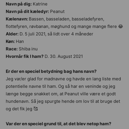
Navn på dig:
Katrine
Navn på dit kæledyr:
Peanut
Kælenavn:
Bassen, basseladen, basseladefyren,
flottefyren, røvbanan, møghund og mange mange flere 😂
Alder:
D. 5 juli 2021, så lidt over 4 måneder
Køn:
Han
Race:
Shiba inu
Hvornår fik I ham?
D. 30. August 2021
Er der en speciel betydning bag hans navn?
Jeg var/er glad for madnavne og havde en lang liste med
potentielle navne til ham. Og så har en veninde og jeg
længe begge snakket om, at Peanut ville være et godt
hundenavn. Så jeg spurgte hende om lov til at bruge det
og det fik jeg 🥰
Var der en speciel grund til, at det blev netop ham?