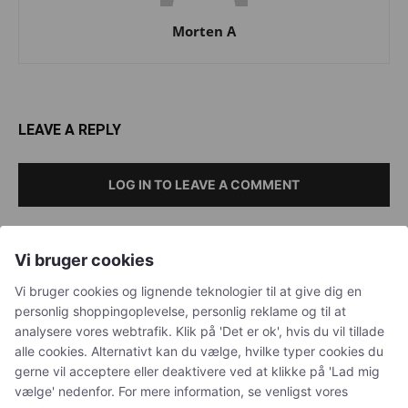
Morten A
LEAVE A REPLY
LOG IN TO LEAVE A COMMENT
Vi bruger cookies
Vi bruger cookies og lignende teknologier til at give dig en
Petguide - hjemstedet for nyttige artikler om kæledyr
personlig shoppingoplevelse, personlig reklame og til at
analysere vores webtrafik. Klik på 'Det er ok', hvis du vil tillade
alle cookies. Alternativt kan du vælge, hvilke typer cookies du
NAVIGATION
gerne vil acceptere eller deaktivere ved at klikke på 'Lad mig
vælge' nedenfor. For mere information, se venligst vores