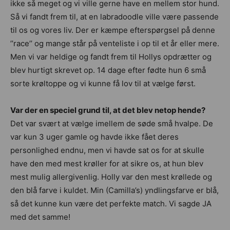
ikke så meget og vi ville gerne have en mellem stor hund.
Så vi fandt frem til, at en labradoodle ville være passende
til os og vores liv. Der er kæmpe efterspørgsel på denne
’’race’’ og mange står på venteliste i op til et år eller mere.
Men vi var heldige og fandt frem til Hollys opdrætter og
blev hurtigt skrevet op. 14 dage efter fødte hun 6 små
sorte krøltoppe og vi kunne få lov til at vælge først.
Var der en speciel grund til, at det blev netop hende?
Det var svært at vælge imellem de søde små hvalpe. De
var kun 3 uger gamle og havde ikke fået deres
personlighed endnu, men vi havde sat os for at skulle
have den med mest krøller for at sikre os, at hun blev
mest mulig allergivenlig. Holly var den mest krøllede og
den blå farve i kuldet. Min (Camilla’s) yndlingsfarve er blå,
så det kunne kun være det perfekte match. Vi sagde JA
med det samme!