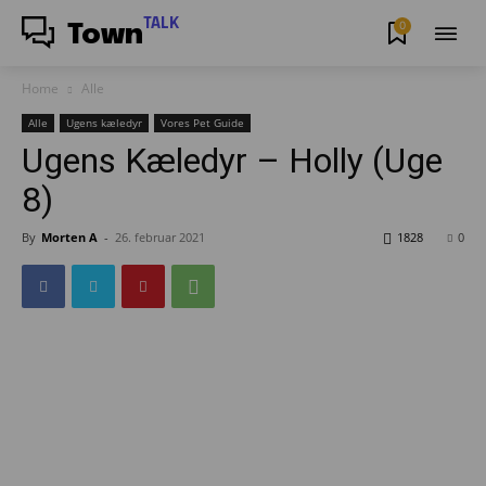
TALK
0
Town
Home
Alle
Alle
Ugens kæledyr
Vores Pet Guide
Ugens Kæledyr – Holly (Uge
8)
By
Morten A
-
26. februar 2021
1828
0