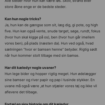
Alle steder hvor hun kan være løs. Skov, strand eller
store åbne enge er de bedste steder.
Kan hun nogle tricks?
Ja, hun kan de gængse som sit, læg dig, gi pote, og high
five. Hun kan også vente, snude target, søge, rundt, fokus
(hvor hun skal kigge på os), ben (hvor hun går imellem
vores ben), på plads (næsten da). Hun ved også, hvad
sætningen ’’hvor er bamsen henne’’ betyder. Rigtig sødt
når hun kommer stolt tilbage med sin bamse.
Har dit kæledyr nogle uvaner?
Hun lege bider og hopper rigtig meget. Hun ødelægger
sine bamser og river papir og pap i tusinde stykker. En
uvane må også være ,at hun stjæler vores tøj og ikke vil
aflevere det tilbage.
Fortæl en sjov historie om dit kæledyr