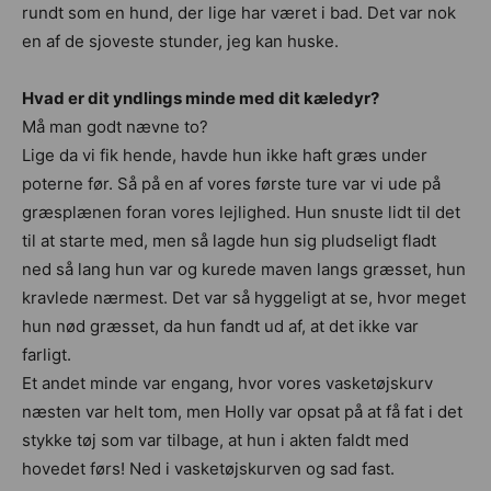
rundt som en hund, der lige har været i bad. Det var nok
en af de sjoveste stunder, jeg kan huske.
Hvad er dit yndlings minde med dit kæledyr?
Må man godt nævne to?
Lige da vi fik hende, havde hun ikke haft græs under
poterne før. Så på en af vores første ture var vi ude på
græsplænen foran vores lejlighed. Hun snuste lidt til det
til at starte med, men så lagde hun sig pludseligt fladt
ned så lang hun var og kurede maven langs græsset, hun
kravlede nærmest. Det var så hyggeligt at se, hvor meget
hun nød græsset, da hun fandt ud af, at det ikke var
farligt.
Et andet minde var engang, hvor vores vasketøjskurv
næsten var helt tom, men Holly var opsat på at få fat i det
stykke tøj som var tilbage, at hun i akten faldt med
hovedet førs! Ned i vasketøjskurven og sad fast.