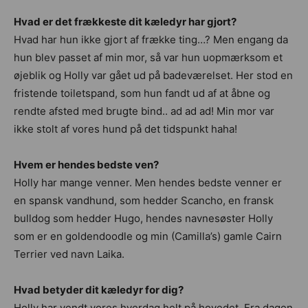
Hvad er det frækkeste dit kæledyr har gjort?
Hvad har hun ikke gjort af frække ting…? Men engang da
hun blev passet af min mor, så var hun uopmærksom et
øjeblik og Holly var gået ud på badeværelset. Her stod en
fristende toiletspand, som hun fandt ud af at åbne og
rendte afsted med brugte bind.. ad ad ad! Min mor var
ikke stolt af vores hund på det tidspunkt haha!
Hvem er hendes bedste ven?
Holly har mange venner. Men hendes bedste venner er
en spansk vandhund, som hedder Scancho, en fransk
bulldog som hedder Hugo, hendes navnesøster Holly
som er en goldendoodle og min (Camilla’s) gamle Cairn
Terrier ved navn Laika.
Hvad betyder dit kæledyr for dig?
Holly har vendt vores hverdag helt på hovedet. Fra dagen