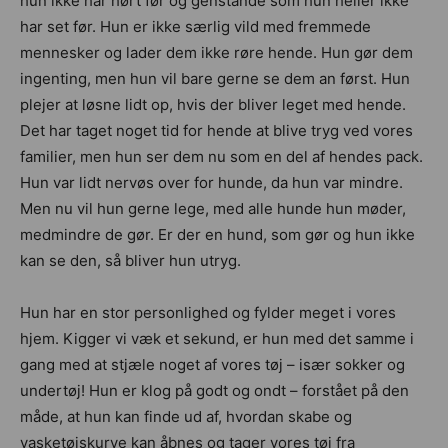
hun ikke har hørt før og genstande som hun heller ikke
har set før. Hun er ikke særlig vild med fremmede
mennesker og lader dem ikke røre hende. Hun gør dem
ingenting, men hun vil bare gerne se dem an først. Hun
plejer at løsne lidt op, hvis der bliver leget med hende.
Det har taget noget tid for hende at blive tryg ved vores
familier, men hun ser dem nu som en del af hendes pack.
Hun var lidt nervøs over for hunde, da hun var mindre.
Men nu vil hun gerne lege, med alle hunde hun møder,
medmindre de gør. Er der en hund, som gør og hun ikke
kan se den, så bliver hun utryg.
Hun har en stor personlighed og fylder meget i vores
hjem. Kigger vi væk et sekund, er hun med det samme i
gang med at stjæle noget af vores tøj – især sokker og
undertøj! Hun er klog på godt og ondt – forstået på den
måde, at hun kan finde ud af, hvordan skabe og
vasketøjskurve kan åbnes og tager vores tøj fra