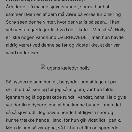
Årh der er så mange sjove stunder, som vi har haft
sammen! Men en af dem må være på vores tur omkring
Sorø søen denne vinter, hvor der var is på søen… I kan
vel næsten gætte jer til, hvad der skete… Men altså, Holly
er ikke nogen vandhund OVERHOVEDET, men hun havde
aldrig været ved denne sø før og vidste ikke, at der var
vand under isen.
Så nysgerrig som hun er, begynder hun at tage et par
skridt ud på isen og før jeg så mig om, var hun faldet
igennem og lå og plaskede rundt i vandet, haha. Heldigvis
var der ikke dybere, end at hun kunne bunde – men det
så så sjovt ud!! Jeg havde hende heldigvis i snor og
kunne trække hende i land, for hun gik vidst lidt i panik.
Men da hun så var oppe, så fik hun et flip og spænede