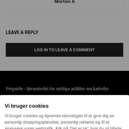
Morten A
LEAVE A REPLY
LOG IN TO LEAVE A COMMENT
Petguide - hjemstedet for nyttige artikler om kæledyr
Vi bruger cookies
NAVIGATION
Vi bruger cookies og lignende teknologier til at give dig en
Alle
personlig shoppingoplevelse, personlig reklame og til at
analysere vores webtrafik. Klik på 'Det er ok', hvis du vil tillade