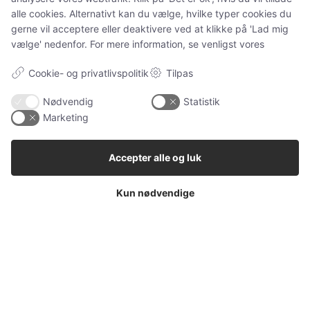
Ugens kæledyr
alle cookies. Alternativt kan du vælge, hvilke typer cookies du
Hunde
gerne vil acceptere eller deaktivere ved at klikke på 'Lad mig
Katteudstyr
vælge' nedenfor. For mere information, se venligst vores
Kaniner
Cookie- og privatlivspolitik
Tilpas
Vores Pet Guide
Nødvendig
Statistik
Marketing
SENESTE
Accepter alle og luk
Sponsoreret indhold
Klinisk tandtekniker – specialisten i individuelle
Kun nødvendige
tandproteser
Sponsoreret indhold
Tandimplantater – en moderne løsning ved
manglende tænder
Sponsoreret indhold
Nissebreve – magisk juletradition for hele familien
(og familiens kæledyr)