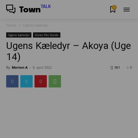
TALK
0
Town
Home
Ugens kæledyr
Ugens kæledyr
Vores Pet Guide
Ugens Kæledyr – Akoya (Uge
14)
By
Morten A
-
8. april 2022
961
0