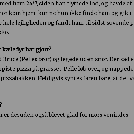
ed ham 24/7, siden han flyttede ind, og havde et
 mor kom hjem, kunne hun ikke finde ham og gik i
hele lejligheden og fandt ham til sidst sovende 
 sko
.
t kæledyr har gjort?
 Bruce (Pelles bror) og legede uden snor. Der sad 
 spiste pizza på græsset. Pelle løb over, og nappede
a pizzabakken. Heldigvis syntes faren bare, at det v
?
n er desuden også blevet glad for mors venindes