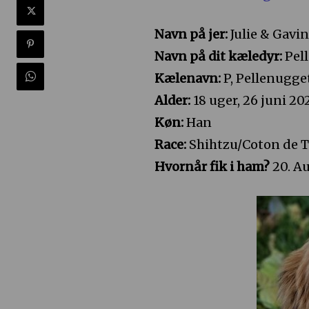
Navn på jer:
Julie & Gavi
Navn på dit kæledyr:
Pel
Kælenavn:
P, Pellenugget
Alder:
18 uger, 26 juni 20
Køn:
Han
Race:
Shihtzu/Coton de T
Hvornår fik i ham?
20. A