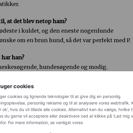
tikker.
til, at det blev netop ham?
 sødeste i kuldet, og den eneste nogenlunde
t ønske om en brun hund, så det var perfekt med P.
 har han?
enneskesøgende, hundesøgende og modig.
ruger cookies
t han kan få fat i, der ligger og flyder på gåturene.
ger cookies og lignende teknologier til at give dig en personlig
ngoplevelse, personlig reklame og til at analysere vores webtrafik. K
r ok', hvis du vil tillade alle cookies. Alternativt kan du vælge, hvilke 
ad?
es du gerne vil acceptere eller deaktivere ved at klikke på 'Lad mig 
t han er så madglad. Han er heldigvis stadig massi
or. For mere information, se venligst vores
er.