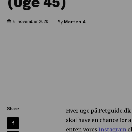
(Uge 45)
By
Morten A
6. november 2020
Share
Hver uge på Petguide.dk 
skal have en chance for a
enten vores
Instagram
e