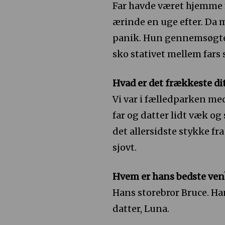
Far havde været hjemme m
ærinde en uge efter. Da
panik. Hun gennemsøgte 
sko stativet mellem fars
Hvad er det frækkeste di
Vi var i fælledparken med
far og datter lidt væk og
det allersidste stykke fr
sjovt.
Hvem er hans bedste ven
Hans storebror Bruce. Ha
datter, Luna.