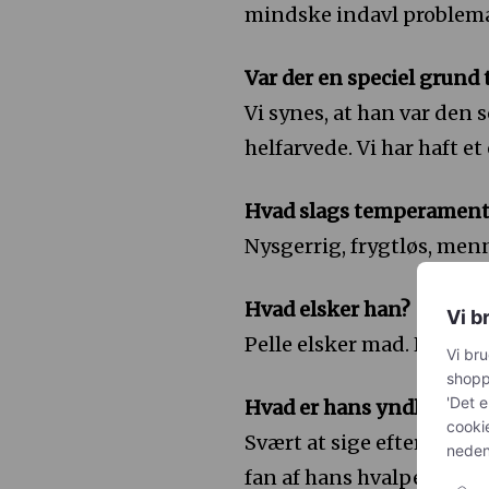
mindske indavl problema
Var der en speciel grund 
Vi synes, at han var den
helfarvede. Vi har haft e
Hvad slags temperament
Nysgerrig, frygtløs, m
Hvad elsker han?
Vi b
Pelle elsker mad. Helst al
Vi bru
shoppi
'Det e
Hvad er hans yndlingsm
cooki
Svært at sige eftersom a
nedenf
fan af hans hvalpe tørfod