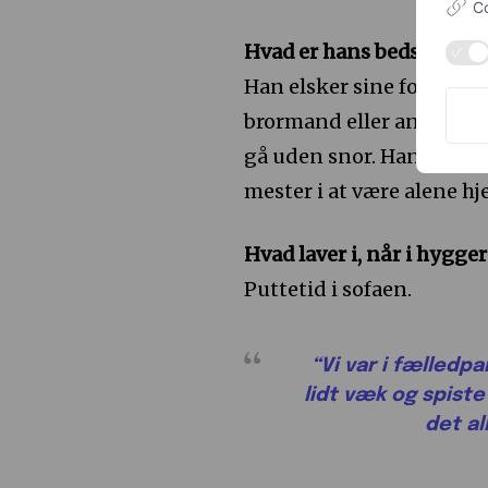
Co
Hvad er hans bedste side
Han elsker sine forældre,
brormand eller andre hun
gå uden snor. Han er ogs
mester i at være alene h
Hvad laver i, når i hygge
Puttetid i sofaen.
“
Vi var i fælledp
lidt væk og spiste
det al