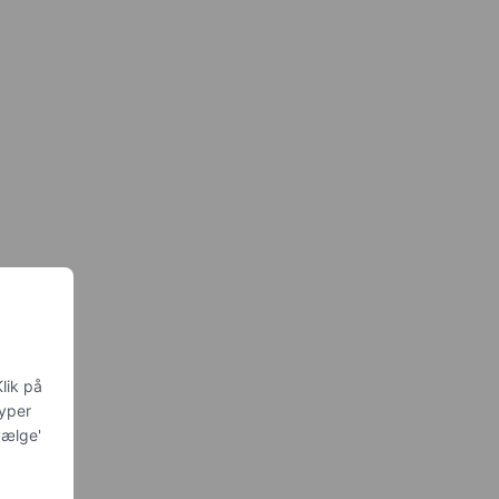
lik på
typer
vælge'
v