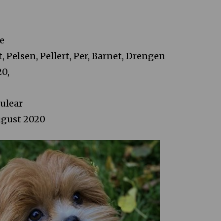
n
le
, Pelsen, Pellert, Per, Barnet, Drengen
20,
ulear
ugust 2020