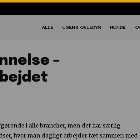
ALLE
UGENS KÆLEDYR
HUNDE
K
nnelse –
rbejdet
fgørende i alle brancher, men det har særlig
dser, hvor man dagligt arbejder tæt sammen med