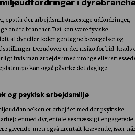
miljøudfordringer i dyrebranch
r, opstår der arbejdsmiljømæssige udfordringer,
nge andre brancher. Det kan være fysiske
øft af dyr eller foder, gentagne bevægelser og
stillinger. Derudover er der risiko for bid, krads 
rligt hvis man arbejder med urolige eller stressed
rbejdstempo kan også påvirke det daglige
sk og psykisk arbejdsmiljø
miljøuddannelsen er arbejdet med det psykiske
 arbejder med dyr, er følelsesmæssigt engagerede 
være givende, men også mentalt krævende, især nå