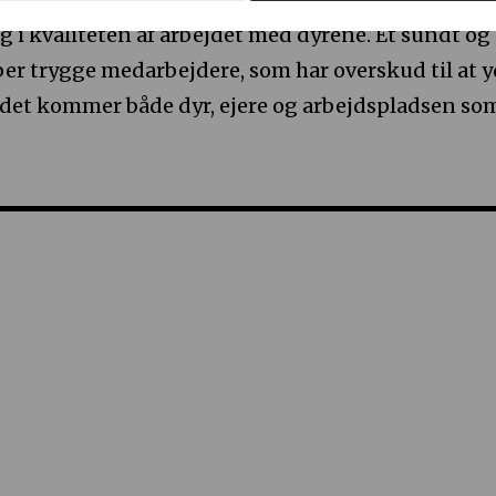
g i kvaliteten af arbejdet med dyrene. Et sundt og
ber trygge medarbejdere, som har overskud til at 
det kommer både dyr, ejere og arbejdspladsen so