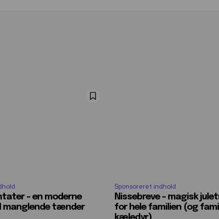
dhold
Sponsoreret indhold
tater – en moderne
Nissebreve – magisk julet
ed manglende tænder
for hele familien (og fami
kæledyr)