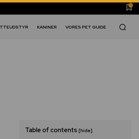
0
ATTEUDSTYR
KANINER
VORES PET GUIDE
Table of contents
[hide]