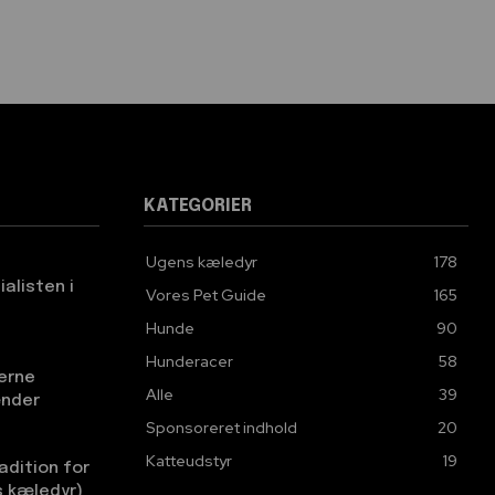
KATEGORIER
Ugens kæledyr
178
ialisten i
Vores Pet Guide
165
Hunde
90
Hunderacer
58
erne
Alle
39
ænder
Sponsoreret indhold
20
Katteudstyr
19
adition for
s kæledyr)