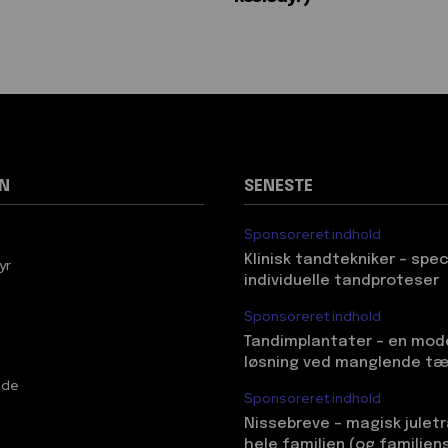
N
SENESTE
Sponsoreret indhold
Klinisk tandtekniker – spec
yr
individuelle tandproteser
Sponsoreret indhold
Tandimplantater – en mod
løsning ved manglende t
ide
Sponsoreret indhold
Nissebreve – magisk juletr
hele familien (og familien