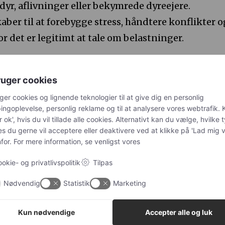
dyr, aflivninger eller bekymrede dyreejere.
ber til at forebygge stress, håndtere konflikter o
r det er legitimt at tale om belastninger.
nelse som fælles fundament
ruger cookies
d arbejdsmiljøuddannelsen er, at den skaber et fæl
ger cookies og lignende teknologier til at give dig en personlig
else på arbejdspladsen. Når både ledelse og
ngoplevelse, personlig reklame og til at analysere vores webtrafik. K
r ok', hvis du vil tillade alle cookies. Alternativt kan du vælge, hvilke 
 fra samme viden og metoder, bliver det lettere a
es du gerne vil acceptere eller deaktivere ved at klikke på 'Lad mig 
 finde løsninger i fællesskab. Det kan føre til bed
or. For mere information, se venligst vores
jdsglæde og mere stabile arbejdsgange.
okie- og privatlivspolitik
Tilpas
Nødvendig
Statistik
Marketing
ennesker og dyr
arbejder med kæledyr og andre dyr, er
Kun nødvendige
Accepter alle og luk
mere end et lovkrav. Det er en investering i