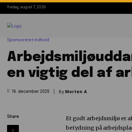
fredag, august 7, 2026
Sponsoreret indhold
Arbejdsmiljøudda
en vigtig del af a
By
Morten A
16. december 2025
Share
Et godt arbejdsmiljø er a
betydning på arbejdspla