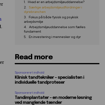
Hvad er en arbejdsmiljøuddannelse?
er
Særlige arbejdsmiljøudfordringer i
dyrebranchen
Fokus på både fysisk og psykisk
n
arbejdsmiljø
d.
Arbejdsmiljøuddannelse som fælles
fundament
En investering i mennesker og dyr
Read more
er
Sponsoreret indhold
Klinisk tandtekniker – specialisten i
individuelle tandproteser
Sponsoreret indhold
Tandimplantater – en moderne løsning
ved manglende tænder