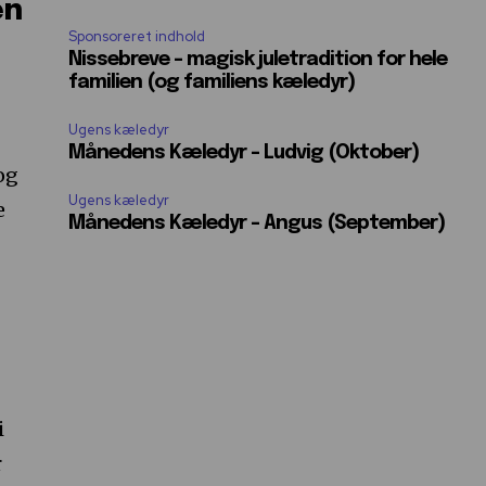
en
Sponsoreret indhold
Nissebreve – magisk juletradition for hele
familien (og familiens kæledyr)
Ugens kæledyr
Månedens Kæledyr – Ludvig (Oktober)
og
Ugens kæledyr
e
Månedens Kæledyr – Angus (September)
i
r