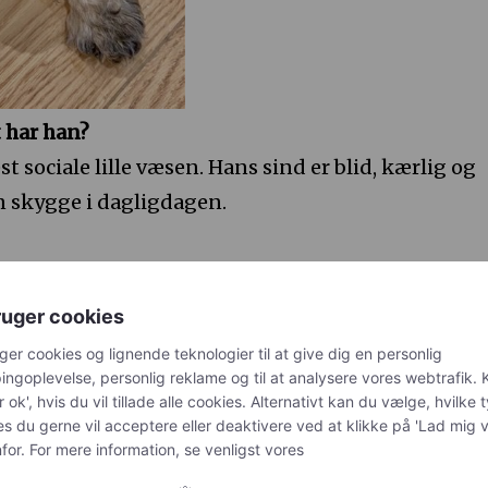
 har han?
t sociale lille væsen. Hans sind er blid, kærlig og
n skygge i dagligdagen.
bamser. Han skal helst løbe med sin lille elefant el
ruger cookies
gåturene er det fjer – det har aldrig rigtig været
ger cookies og lignende teknologier til at give dig en personlig
r, elsker han at gå turen med den i munden. Han er
ngoplevelse, personlig reklame og til at analysere vores webtrafik. K
r ok', hvis du vil tillade alle cookies. Alternativt kan du vælge, hvilke 
går med hovedet højt og haven mangler ikke fjer…
es du gerne vil acceptere eller deaktivere ved at klikke på 'Lad mig 
or. For mere information, se venligst vores
ad?