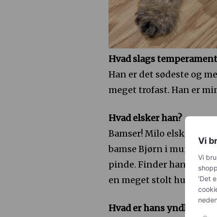
Hvad slags temperament
Han er det sødeste og mes
meget trofast. Han er mi
Hvad elsker han?
Bamser! Milo elsker sine 
Vi b
bamse Bjørn i munden. På 
Vi bru
pinde. Finder han en fje
shoppi
'Det e
en meget stolt hund og 
cooki
nedenf
Hvad er hans yndlingsm