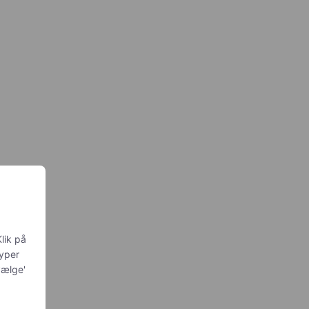
ler
lik på
typer
vælge'