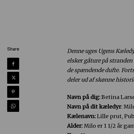
Share
Denne uges Ugens Kæledy
elsker gåture på stranden o
de spændende dufte. Forts
deler ud af skønne histor
Navn på dig:
Betina Lars
Navn på dit kæledyr
: Mil
Kælenavn:
Lille prut, P
Alder:
Milo er 1 1/2 år ga