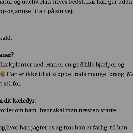
atur og udeliv. Han trives bedst, når han går uden
 og snuse til alt på sin vej.
kald.
aner?
e hækplanter ned. Han er en god lille hjælper og
Han er ikke til at stoppe trods mange forsøg. 
t stå for.
m dit kæledyr:
torier om ham.. hvor skal man næsten starte.
,hvor han jagter os og tror han er farlig, til han