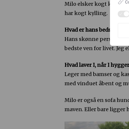
Co
Milo elsker kogt kylling.
har kogt kylling.
Hvad er hans bedste side
Hans skønne personlighed
bedste ven for livet. Jeg
Hvad laver I, når I hygge
Leger med bamser og kaste
med vinduet åbent og mus
Milo er også en sofa hund
maven. Eller bare ligger 