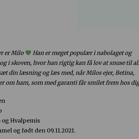
r er Milo
Han er meget populær i nabolaget og
g i skoven, hvor han rigtig kan få lov at snuse til al
æt din læsning og læs med, når Milos ejer, Betina,
ier om ham, som med garanti får smilet frem hos dig
en
o
ub og Hvalpemis
mmel og født den 09.11.2021.