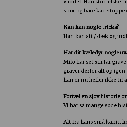
vandet. Han stor-elsker n
snor og bare kan stoppe op
Kan han nogle tricks?
Han kan sit / dæk og ind
Har dit kæledyr nogle uv
Milo har set sin far grav
graver derfor alt op igen
han er nu heller ikke til a
Fortæl en sjov historie o
Vi har så mange søde his
Alt fra hans små kanin hop