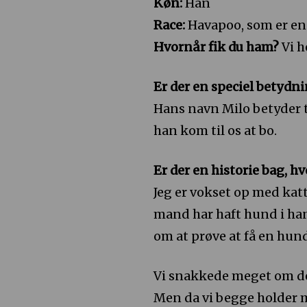
Køn:
Han
Race:
Havapoo, som er en
Hvornår fik du ham?
Vi h
Er der en speciel betydn
Hans navn Milo betyder 
han kom til os at bo.
Er der en historie bag, hv
Jeg er vokset op med kat
mand har haft hund i hans
om at prøve at få en hun
Vi snakkede meget om de
Men da vi begge holder meg