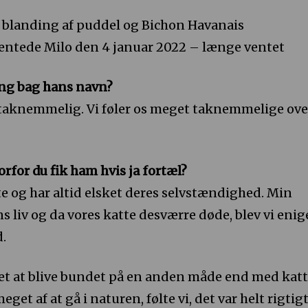
 blanding af puddel og Bichon Havanais
entede Milo den 4 januar 2022 – længe ventet
ing bag hans navn?
taknemmelig. Vi føler os meget taknemmelige ove
orfor du fik ham hvis ja fortæl?
te og har altid elsket deres selvstændighed. Min
 liv og da vores katte desværre døde, blev vi enig
d.
t at blive bundet på en anden måde end med katt
et af at gå i naturen, følte vi, det var helt rigtigt