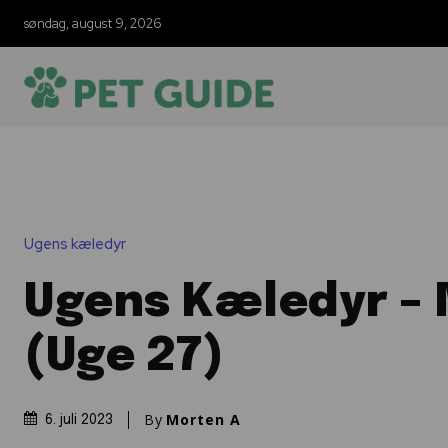
søndag, august 9, 2026
Ugens kæledyr
Ugens Kæledyr – 
(Uge 27)
By
Morten A
6. juli 2023