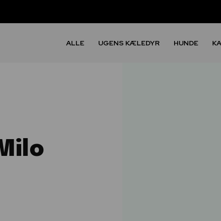
ALLE
UGENS KÆLEDYR
HUNDE
K
Milo