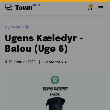
TALK
0
Town
Ugens kæledyr
Ugens Kæledyr –
Balou (Uge 6)
By
Morten A
10. februar 2023