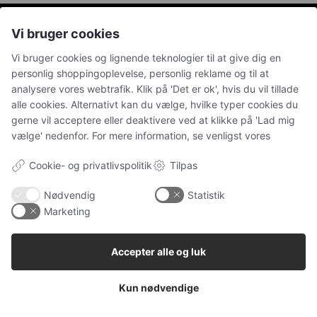
Vi bruger cookies
Petguide - hjemstedet for nyttige artikler om kæledyr
Vi bruger cookies og lignende teknologier til at give dig en
personlig shoppingoplevelse, personlig reklame og til at
analysere vores webtrafik. Klik på 'Det er ok', hvis du vil tillade
NAVIGATION
alle cookies. Alternativt kan du vælge, hvilke typer cookies du
gerne vil acceptere eller deaktivere ved at klikke på 'Lad mig
Alle
vælge' nedenfor. For mere information, se venligst vores
Ugens kæledyr
Cookie- og privatlivspolitik
Tilpas
Hunde
Katteudstyr
Nødvendig
Statistik
Marketing
Kaniner
Vores Pet Guide
Accepter alle og luk
SENESTE
Kun nødvendige
Sponsoreret indhold