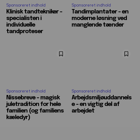
Sponsoreret indhold
Sponsoreret indhold
Klinisk tandtekniker –
Tandimplantater – en
specialisten i
moderne løsning ved
individuelle
manglende tænder
tandproteser
Sponsoreret indhold
Sponsoreret indhold
Nissebreve – magisk
Arbejdsmiljøuddannels
juletradition for hele
e – en vigtig del af
familien (og familiens
arbejdet
kæledyr)