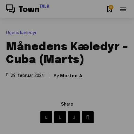
TALK
0
Town
Ugens kæledyr
Månedens Kæledyr –
Cuba (Marts)
By
Morten A
29. februar 2024
Share