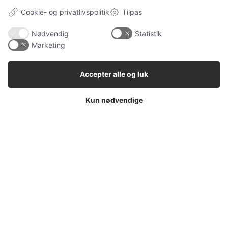
NAVIGATION
Cookie- og privatlivspolitik
Tilpas
Alle
Nødvendig
Statistik
Marketing
Ugens kæledyr
Hunde
Accepter alle og luk
Katteudstyr
Kaniner
Kun nødvendige
Vores Pet Guide
SENESTE
Sponsoreret indhold
Klinisk tandtekniker – specialisten i individuelle
tandproteser
Sponsoreret indhold
Tandimplantater – en moderne løsning ved