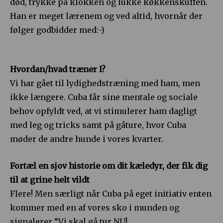
død, trykke på klokken og lukke køkkenskuffen.
Han er meget lærenem og ved altid, hvornår der
følger godbidder med:-)
Hvordan/hvad træner I?
Vi har gået til lydighedstræning med ham, men
ikke længere. Cuba får sine mentale og sociale
behov opfyldt ved, at vi stimulerer ham dagligt
med leg og tricks samt på gåture, hvor Cuba
møder de andre hunde i vores kvarter.
Fortæl en sjov historie om dit kæledyr, der fik dig
til at grine helt vildt
Flere! Men særligt når Cuba på eget initiativ enten
kommer med en af vores sko i munden og
signalerer “Vi skal gå tur NU!