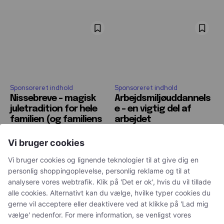
Sponsoreret indhold
Sponsoreret indhold
Nissebreve – magisk
Arbejdsmiljøuddannels
juletradition for hele
e – en vigtig del af
familien (og familiens
arbejdet
kæledyr)
Vi bruger cookies
Vi bruger cookies og lignende teknologier til at give dig en
personlig shoppingoplevelse, personlig reklame og til at
analysere vores webtrafik. Klik på 'Det er ok', hvis du vil tillade
alle cookies. Alternativt kan du vælge, hvilke typer cookies du
Petguide - hjemstedet for nyttige artikler om kæledyr
gerne vil acceptere eller deaktivere ved at klikke på 'Lad mig
vælge' nedenfor. For mere information, se venligst vores