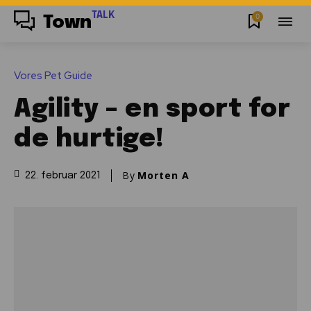
TALK
0
Town
Vores Pet Guide
Agility – en sport for
de hurtige!
By
Morten A
22. februar 2021