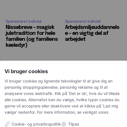
Sponsoreret indhold
Sponsoreret indhold
Nissebreve – magisk
Arbejdsmiljøuddannels
juletradition for hele
e – en vigtig del af
familien (og familiens
arbejdet
kæledyr)
Vi bruger cookies
Vi bruger cookies og lignende teknologier til at give dig en
Petguide - hjemstedet for nyttige artikler om kæledyr
personlig shoppingoplevelse, personlig reklame og til at
analysere vores webtrafik. Klik på 'Det er ok', hvis du vil tillade
alle cookies. Alternativt kan du vælge, hvilke typer cookies du
NAVIGATION
gerne vil acceptere eller deaktivere ved at klikke på 'Lad mig
vælge' nedenfor. For mere information, se venligst vores
Alle
Cookie- og privatlivspolitik
Tilpas
Ugens kæledyr