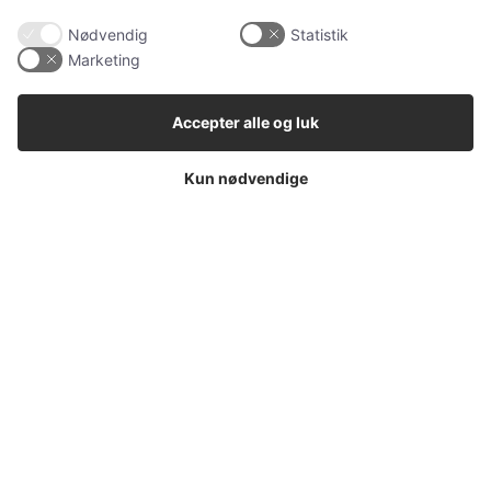
Hunde
Nødvendig
Statistik
Katteudstyr
Marketing
Kaniner
Accepter alle og luk
Vores Pet Guide
Kun nødvendige
SENESTE
Sponsoreret indhold
Klinisk tandtekniker – specialisten i individuelle
tandproteser
Sponsoreret indhold
Tandimplantater – en moderne løsning ved
manglende tænder
Sponsoreret indhold
Nissebreve – magisk juletradition for hele familien
(og familiens kæledyr)