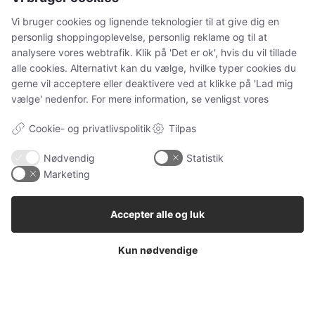
Ugens kæledyr
Vi bruger cookies og lignende teknologier til at give dig en
personlig shoppingoplevelse, personlig reklame og til at
Hunde
analysere vores webtrafik. Klik på 'Det er ok', hvis du vil tillade
Katteudstyr
alle cookies. Alternativt kan du vælge, hvilke typer cookies du
Kaniner
gerne vil acceptere eller deaktivere ved at klikke på 'Lad mig
vælge' nedenfor. For mere information, se venligst vores
Vores Pet Guide
Cookie- og privatlivspolitik
Tilpas
SENESTE
Nødvendig
Statistik
Marketing
Sponsoreret indhold
Klinisk tandtekniker – specialisten i individuelle
Accepter alle og luk
tandproteser
Sponsoreret indhold
Kun nødvendige
Tandimplantater – en moderne løsning ved
manglende tænder
Sponsoreret indhold