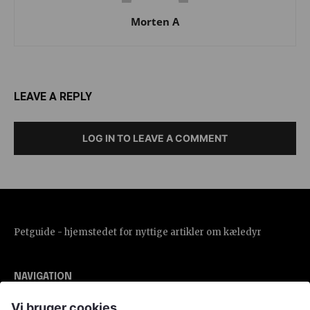
Morten A
LEAVE A REPLY
LOG IN TO LEAVE A COMMENT
Petguide - hjemstedet for nyttige artikler om kæledyr
NAVIGATION
Vi bruger cookies
Alle