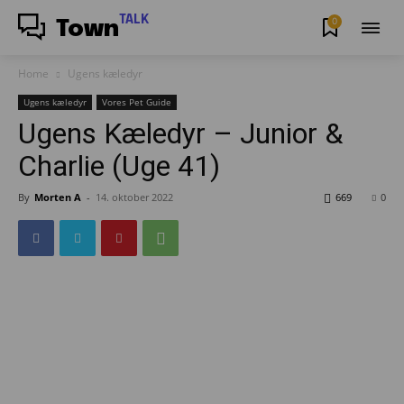
TALK
0
Town
Home
Ugens kæledyr
Ugens kæledyr
Vores Pet Guide
Ugens Kæledyr – Junior &
Charlie (Uge 41)
By
Morten A
-
14. oktober 2022
669
0