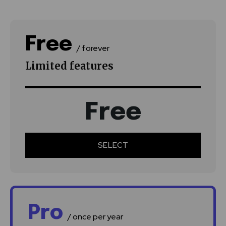
Free
/ forever
Limited features
Free
SELECT
Pro
/ once per year