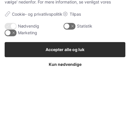
vælge' nedenfor. For mere information, se venligst vores
Sponsoreret indhold
Cookie- og privatlivspolitik
Tilpas
Nissebreve – magisk juletradition for hele familien
(og familiens kæledyr)
Nødvendig
Statistik
Marketing
KATEGORIER
Accepter alle og luk
Ugens kæledyr
178
Vores Pet Guide
165
Kun nødvendige
Hunde
90
Hunderacer
58
Alle
39
Sponsoreret indhold
20
Katteudstyr
19