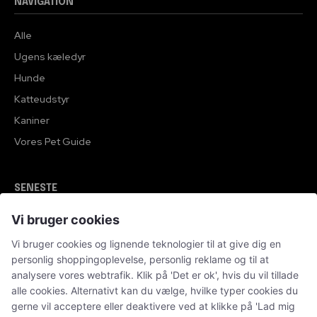
NAVIGATION
Alle
Ugens kæledyr
Hunde
Katteudstyr
Kaniner
Vores Pet Guide
SENESTE
Vi bruger cookies
Sponsoreret indhold
Klinisk tandtekniker – specialisten i individuelle
Vi bruger cookies og lignende teknologier til at give dig en
tandproteser
personlig shoppingoplevelse, personlig reklame og til at
analysere vores webtrafik. Klik på 'Det er ok', hvis du vil tillade
Sponsoreret indhold
alle cookies. Alternativt kan du vælge, hvilke typer cookies du
Tandimplantater – en moderne løsning ved
gerne vil acceptere eller deaktivere ved at klikke på 'Lad mig
manglende tænder