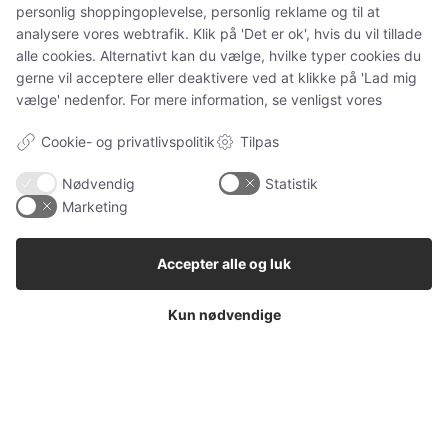
I've read and accept the
Privacy Policy
.
personlig shoppingoplevelse, personlig reklame og til at
analysere vores webtrafik. Klik på 'Det er ok', hvis du vil tillade
alle cookies. Alternativt kan du vælge, hvilke typer cookies du
gerne vil acceptere eller deaktivere ved at klikke på 'Lad mig
32,111
32,214
11,243
vælge' nedenfor. For mere information, se venligst vores
Followers
Followers
Followers
Cookie- og privatlivspolitik
Tilpas
Cookie-indstillinger
Nødvendig
Statistik
Marketing
Accepter alle og luk
Kun nødvendige